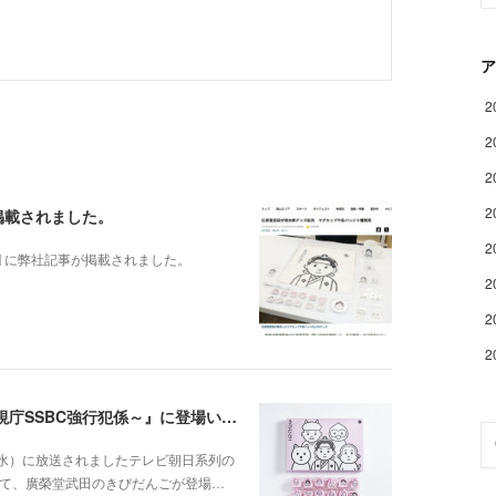
ア
2
2
2
2
掲載されました。
2
欄 に弊社記事が掲載されました。
2
2
2
廣榮堂武田きびだんごがドラマ『大追跡～警視庁SSBC強行犯係～』に登場いたしました。
（水）に放送されましたテレビ朝日系列の
にて、廣榮堂武田のきびだんごが登場…