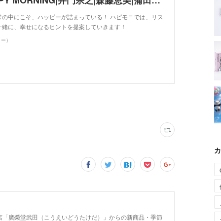
OH! HAPPY MORNING|井門宗之|森藤恵美|蒲田健|高橋茉奈|小谷大輔|AuDee（オーディー）
常の中にこそ、ハッピーが詰まっている！ ハピモニでは、リス
一緒に、幸せになるヒントを提案していきます！
ィー）
カ
店「廣榮堂武田（こうえいどうたけだ）」からの新商品・季節