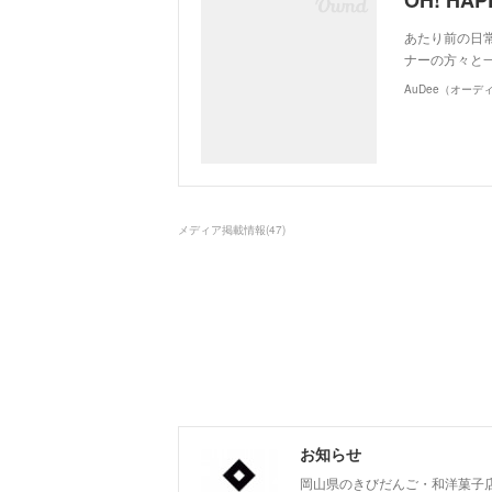
あたり前の日
ナーの方々と
AuDee（オーデ
メディア掲載情報
(
47
)
お知らせ
岡山県のきびだんご・和洋菓子