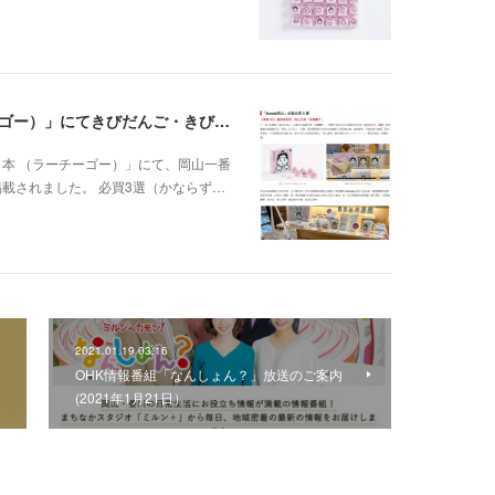
海外訪日メディア「樂吃購！日本 （ラーチーゴー）」にてきびだんご・きびだんごグッズを紹介いただきました。
本 （ラーチーゴー）」にて、岡山一番
載されました。 必買3選（かならず…
2021.01.19 03:16
OHK情報番組「なんしょん？」放送のご案内
(2021年1月21日）