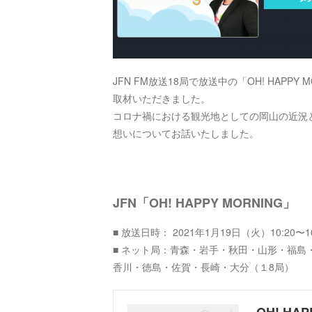
JFN FM放送18局で放送中の「OH! HAPPY 
取材いただきました。
コロナ禍における観光地としての岡山の近況
想いについてお話いたしました。
JFN「OH! HAPPY MORNING」
■ 放送日時： 2021年1月19日（火）10:20〜1
■ ネット局：青森・岩手・秋田・山形・福
香川・徳島・佐賀・長崎・大分（１8局）