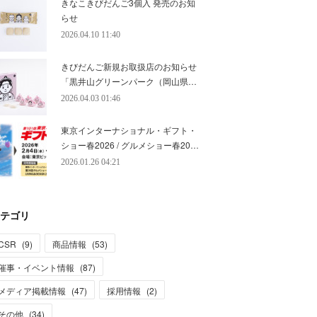
きなこきびだんご3個入 発売のお知
らせ
2026.04.10 11:40
きびだんご新規お取扱店のお知らせ
「黒井山グリーンパーク（岡山県…
2026.04.03 01:46
東京インターナショナル・ギフト・
ショー春2026 / グルメショー春20…
2026.01.26 04:21
テゴリ
CSR
(
9
)
商品情報
(
53
)
催事・イベント情報
(
87
)
メディア掲載情報
(
47
)
採用情報
(
2
)
その他
(
34
)