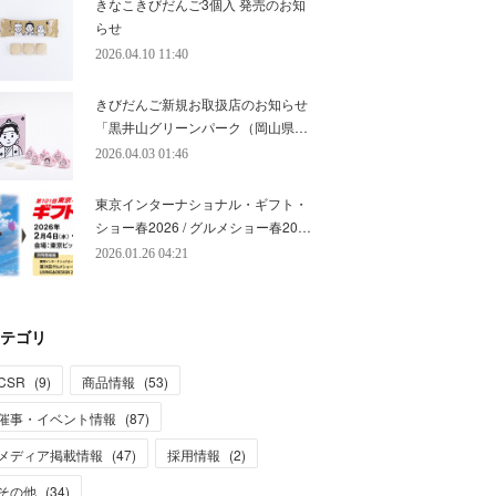
きなこきびだんご3個入 発売のお知
らせ
2026.04.10 11:40
きびだんご新規お取扱店のお知らせ
「黒井山グリーンパーク（岡山県…
2026.04.03 01:46
東京インターナショナル・ギフト・
ショー春2026 / グルメショー春20…
2026.01.26 04:21
テゴリ
CSR
(
9
)
商品情報
(
53
)
催事・イベント情報
(
87
)
メディア掲載情報
(
47
)
採用情報
(
2
)
その他
(
34
)