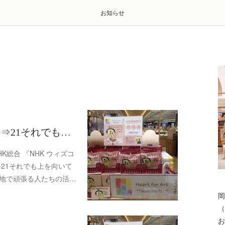
お知らせ
0⇒21それでも…
K総合 『NHK ウィズコ
⇒21それでも上を向いて
各地で頑張る人たちの活…
岡
（
お