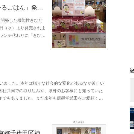
ひるごはん」発…
同開発した機能性きびだ
3日（水）より発売されま
「ランチ代わりに「きび…
記
ざいました。本年は様々な社会的な変化があるなか苦しい
各社共同での取り組みや、県外のお客様にも知っていた
年でもありました。また来年も廣榮堂武田をご愛顧く…
京都千代田区神…