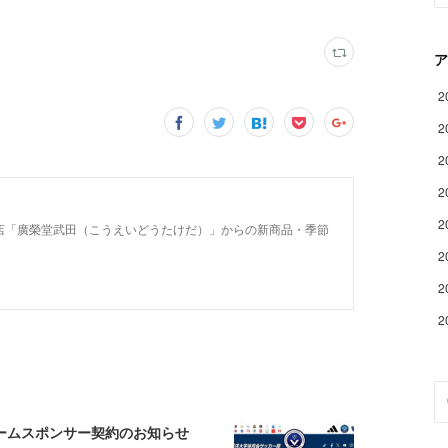
ア
2
2
2
2
2
店「廣榮堂武田（こうえいどうたけだ）」からの新商品・季節
2
2
2
ォームスポンサー契約のお知らせ