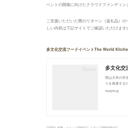
ベントの開催に向けたクラウドファンディン
ご支援いただいた際のリターン（返礼品）の
しい内容は下記サイトでご確認いただけます
多文化交流フードイベントThe World Kit
岡山大学の学
りを推進するた
readyfor.jp
CSR
(
9
)
催事・イベント情報
(
87
)
メディア掲載情報
(
47
)