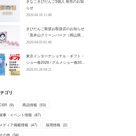
きなこきびだんご3個入 発売のお知
らせ
2026.04.10 11:40
きびだんご新規お取扱店のお知らせ
「黒井山グリーンパーク（岡山県…
2026.04.03 01:46
東京インターナショナル・ギフト・
ショー春2026 / グルメショー春20…
2026.01.26 04:21
テゴリ
CSR
(
9
)
商品情報
(
53
)
催事・イベント情報
(
87
)
メディア掲載情報
(
47
)
採用情報
(
2
)
その他
(
34
)