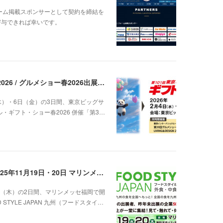
フォーム掲載スポンサーとして契約を締結を
寄与できれば幸いです。
東京インターナショナル・ギフト・ショー春2026 / グルメショー春2026出展のご案内（2026年2月4日～6日）
（木）・6日（金）の3日間、東京ビッグサ
・ギフト・ショー春2026 併催「第3…
FOOD STYLE JAPAN 九州出展のご案内（2025年11月19日・20日 マリンメッセ福岡）
0日（木）の2日間、マリンメッセ福岡で開
TYLE JAPAN 九州（フードスタイ…