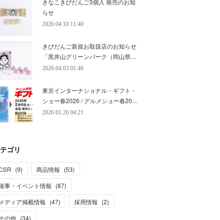
きなこきびだんご3個入 発売のお知
らせ
2026.04.10 11:40
きびだんご新規お取扱店のお知らせ
「黒井山グリーンパーク（岡山県…
2026.04.03 01:46
東京インターナショナル・ギフト・
ショー春2026 / グルメショー春20…
2026.01.26 04:21
テゴリ
CSR
(
9
)
商品情報
(
53
)
催事・イベント情報
(
87
)
メディア掲載情報
(
47
)
採用情報
(
2
)
その他
(
34
)