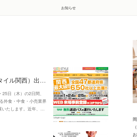
お知らせ
ードスタイル関西）出…
・25日（木）の2日間、
れる外食・中食・小売業界
」に出展いたします。近年、…
岡
（
お