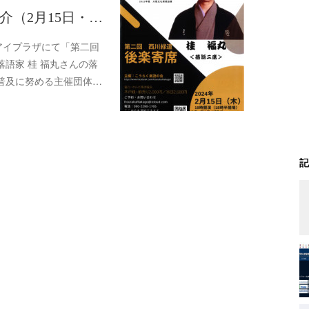
介（2月15日・…
アイプラザにて「第二回
語家 桂 福丸さんの落
普及に努める主催団体…
記