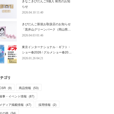
きなこきびだんご3個入 発売のお知
らせ
2026.04.10 11:40
きびだんご新規お取扱店のお知らせ
「黒井山グリーンパーク（岡山県…
2026.04.03 01:46
東京インターナショナル・ギフト・
ショー春2026 / グルメショー春20…
2026.01.26 04:21
テゴリ
CSR
(
9
)
商品情報
(
53
)
催事・イベント情報
(
87
)
メディア掲載情報
(
47
)
採用情報
(
2
)
その他
(
34
)