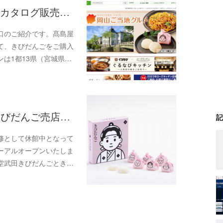
/カタログ販売…
口のご紹介です。髙島屋
て、きびだんごをご購入
は1都13県（宮城県…
 きびだんご売店…
記
修として休館中となって
ューアルオープンいたしま
堂武田きびだんごとき…