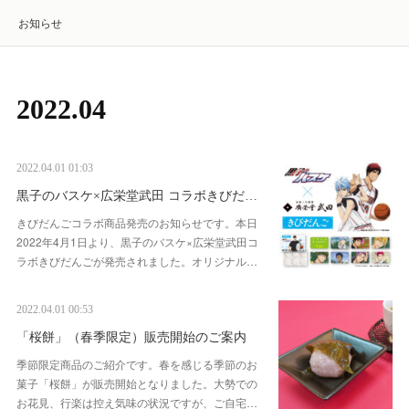
お知らせ
2022
.
04
2022.04.01 01:03
黒子のバスケ×広栄堂武田 コラボきびだ…
きびだんごコラボ商品発売のお知らせです。本日
2022年4月1日より、黒子のバスケ×広栄堂武田コ
ラボきびだんごが発売されました。オリジナル…
2022.04.01 00:53
「桜餅」（春季限定）販売開始のご案内
季節限定商品のご紹介です。春を感じる季節のお
菓子「桜餅」が販売開始となりました。大勢での
お花見、行楽は控え気味の状況ですが、ご自宅…