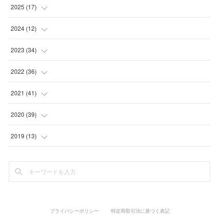
(
1
)
2025
(
17
)
(
3
)
(
1
)
2024
(
12
)
(
2
)
(
2
)
(
1
)
2023
(
34
)
(
5
)
(
1
)
(
2
)
2022
(
36
)
(
1
)
(
2
)
(
1
)
(
3
)
2021
(
41
)
(
2
)
(
1
)
(
7
)
(
3
)
(
3
)
2020
(
39
)
(
3
)
(
1
)
(
3
)
(
6
)
(
3
)
(
4
)
2019
(
13
)
(
2
)
(
1
)
(
2
)
(
3
)
(
5
)
(
5
)
(
6
)
(
1
)
(
1
)
(
3
)
(
4
)
(
5
)
(
8
)
(
1
)
(
1
)
(
5
)
(
4
)
(
3
)
(
1
)
(
3
)
プライバシーポリシー
特定商取引法に基づく表記
(
1
)
(
3
)
(
2
)
(
6
)
(
2
)
(
3
)