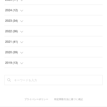
(
3
)
(
1
)
2024
(
12
)
(
2
)
(
2
)
(
1
)
2023
(
34
)
(
5
)
(
1
)
(
2
)
2022
(
36
)
(
1
)
(
2
)
(
1
)
(
3
)
2021
(
41
)
(
2
)
(
1
)
(
7
)
(
3
)
(
3
)
2020
(
39
)
(
3
)
(
1
)
(
3
)
(
6
)
(
3
)
(
4
)
2019
(
13
)
(
2
)
(
1
)
(
2
)
(
3
)
(
5
)
(
5
)
(
6
)
(
1
)
(
1
)
(
3
)
(
4
)
(
5
)
(
8
)
(
1
)
(
1
)
(
5
)
(
4
)
(
3
)
(
1
)
(
3
)
プライバシーポリシー
特定商取引法に基づく表記
(
1
)
(
3
)
(
2
)
(
6
)
(
2
)
(
3
)