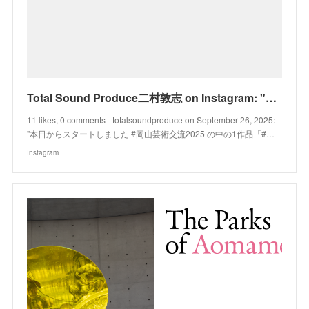
Total Sound Produce二村敦志 on Instagram: "本日からスタートしました #岡山芸術交流2025 の中の1作品「#オカヤマトリエンナーレラジオ」の総合プロデュース&ディレ
11 likes, 0 comments - totalsoundproduce on September 26, 2025:
"本日からスタートしました #岡山芸術交流2025 の中の1作品「#…
Instagram