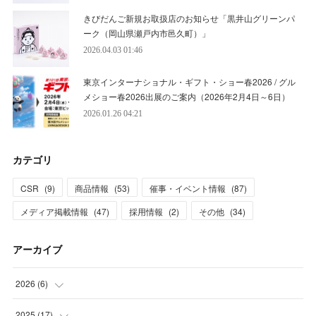
きびだんご新規お取扱店のお知らせ「黒井山グリーンパ
ーク（岡山県瀬戸内市邑久町）」
2026.04.03 01:46
東京インターナショナル・ギフト・ショー春2026 / グル
メショー春2026出展のご案内（2026年2月4日～6日）
2026.01.26 04:21
カテゴリ
CSR
(
9
)
商品情報
(
53
)
催事・イベント情報
(
87
)
メディア掲載情報
(
47
)
採用情報
(
2
)
その他
(
34
)
アーカイブ
2026
(
6
)
(
1
)
2025
(
17
)