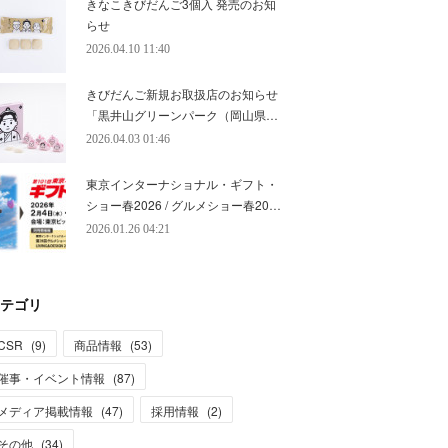
きなこきびだんご3個入 発売のお知
らせ
2026.04.10 11:40
きびだんご新規お取扱店のお知らせ
「黒井山グリーンパーク（岡山県…
2026.04.03 01:46
東京インターナショナル・ギフト・
ショー春2026 / グルメショー春20…
2026.01.26 04:21
テゴリ
CSR
(
9
)
商品情報
(
53
)
催事・イベント情報
(
87
)
メディア掲載情報
(
47
)
採用情報
(
2
)
その他
(
34
)