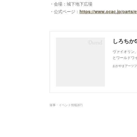
・会場：城下地下広場
・公式ページ：
https://www.ocac.jp/oarts/e
ヴァイオリン
とワールドワ
おかやまアーツフ
催事・イベント情報
(
87
)