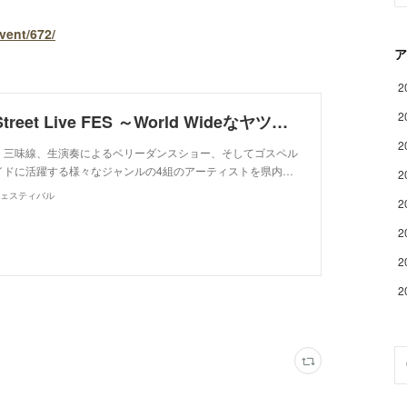
vent/672/
ア
2
2
しろちかStreet Live FES ～World Wideなヤツら～
2
、三味線、生演奏によるベリーダンスショー、そしてゴスペル
イドに活躍する様々なジャンルの4組のアーティストを県内…
2
ェスティバル
2
2
2
2