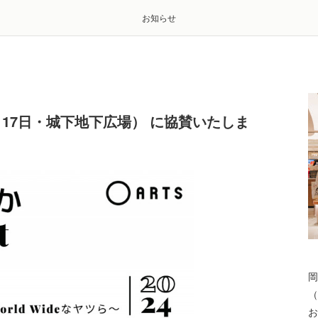
お知らせ
S（11月17日・城下地下広場） に協賛いたしま
岡
（
お