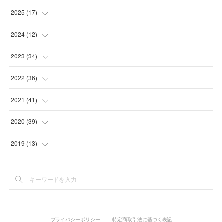
(
1
)
2025
(
17
)
(
3
)
(
1
)
2024
(
12
)
(
2
)
(
2
)
(
1
)
2023
(
34
)
(
5
)
(
1
)
(
2
)
2022
(
36
)
(
1
)
(
2
)
(
1
)
(
3
)
2021
(
41
)
(
2
)
(
1
)
(
7
)
(
3
)
(
3
)
2020
(
39
)
(
3
)
(
1
)
(
3
)
(
6
)
(
3
)
(
4
)
2019
(
13
)
(
2
)
(
1
)
(
2
)
(
3
)
(
5
)
(
5
)
(
6
)
(
1
)
(
1
)
(
3
)
(
4
)
(
5
)
(
8
)
(
1
)
(
1
)
(
5
)
(
4
)
(
3
)
(
1
)
(
3
)
プライバシーポリシー
特定商取引法に基づく表記
(
1
)