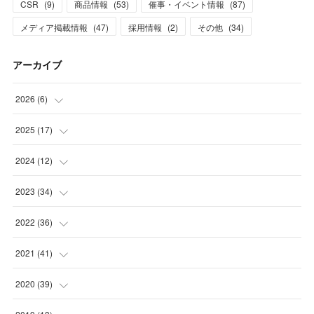
CSR
(
9
)
商品情報
(
53
)
催事・イベント情報
(
87
)
メディア掲載情報
(
47
)
採用情報
(
2
)
その他
(
34
)
アーカイブ
2026
(
6
)
(
1
)
2025
(
17
)
(
3
)
(
1
)
2024
(
12
)
(
2
)
(
2
)
(
1
)
2023
(
34
)
(
5
)
(
1
)
(
2
)
2022
(
36
)
(
1
)
(
2
)
(
1
)
(
3
)
2021
(
41
)
(
2
)
(
1
)
(
7
)
(
3
)
(
3
)
2020
(
39
)
(
3
)
(
1
)
(
3
)
(
6
)
(
3
)
(
4
)