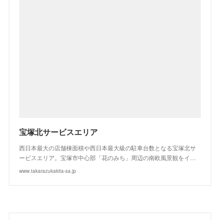
宝塚北サービスエリア
西日本最大の店舗棟面積や西日本最大級の駐車台数となる宝塚北サ
ービスエリア。宝塚市中心部「花のみち」周辺の南欧風景観をイ…
www.takarazukakita-sa.jp