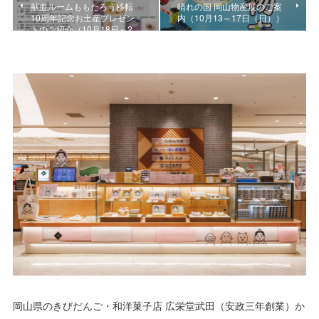
献血ルームももたろう移転
晴れの国 岡山物産展のご案
10周年記念お土産プレゼン
内（10月13～17日（日））
トのご紹介（10月18日～2…
岡山県のきびだんご・和洋菓子店 広栄堂武田（安政三年創業）か