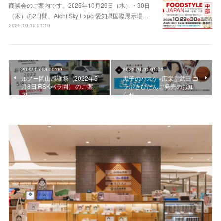
商談会のご案内です。2025年10月29日（水）・30日
（木）の2日間、Aichi Sky Expo 愛知県国際展示場…
2025.10.10 01:10
2022.05.03 00:00
2022.04.01 01:03
ルノー岡山感謝祭（2022年5
黒子のバスケ×広栄堂武田 コ
月8日 RSKバラ園） のご案
ラボきびだんご発売のお知
内
らせ