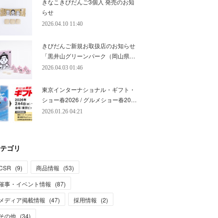
きなこきびだんご3個入 発売のお知
らせ
2026.04.10 11:40
きびだんご新規お取扱店のお知らせ
「黒井山グリーンパーク（岡山県…
2026.04.03 01:46
東京インターナショナル・ギフト・
ショー春2026 / グルメショー春20…
2026.01.26 04:21
テゴリ
CSR
(
9
)
商品情報
(
53
)
催事・イベント情報
(
87
)
メディア掲載情報
(
47
)
採用情報
(
2
)
その他
(
34
)