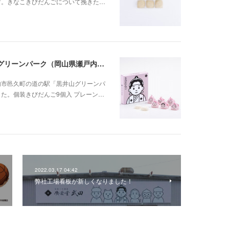
す。きなこきびだんごについて挽きた…
きびだんご新規お取扱店のお知らせ「黒井山グリーンパーク（岡山県瀬戸内市邑久町）」
内市邑久町の道の駅「黒井山グリーンパ
た。個装きびだんご9個入 プレーン…
2022.03.17 04:42
弊社工場看板が新しくなりました！