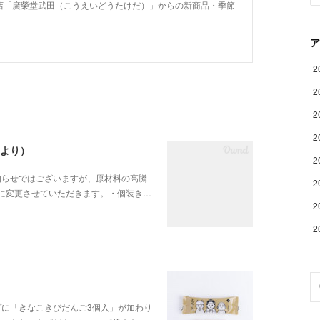
店「廣榮堂武田（こうえいどうたけだ）」からの新商品・季節
ア
2
2
2
2
日より）
2
知らせではございますが、原材料の高騰
2
記に変更させていただきます。・個装き…
2
2
に「きなこきびだんご3個入」が加わり