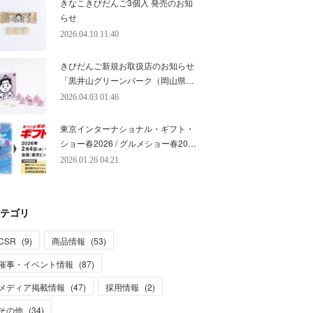
きなこきびだんご3個入 発売のお知
らせ
2026.04.10 11:40
きびだんご新規お取扱店のお知らせ
「黒井山グリーンパーク（岡山県…
2026.04.03 01:46
東京インターナショナル・ギフト・
ショー春2026 / グルメショー春20…
2026.01.26 04:21
テゴリ
CSR
(
9
)
商品情報
(
53
)
催事・イベント情報
(
87
)
メディア掲載情報
(
47
)
採用情報
(
2
)
その他
(
34
)