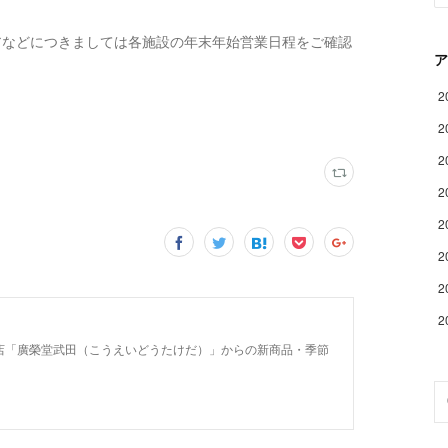
アなどにつきましては各施設の年末年始営業日程をご確認
ア
2
2
2
2
2
2
2
2
店「廣榮堂武田（こうえいどうたけだ）」からの新商品・季節