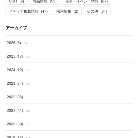
CSR
(
9
)
商品情報
(
53
)
催事・イベント情報
(
87
)
メディア掲載情報
(
47
)
採用情報
(
2
)
その他
(
34
)
アーカイブ
2026
(
6
)
(
1
)
2025
(
17
)
(
3
)
(
1
)
2024
(
12
)
(
2
)
(
2
)
(
1
)
2023
(
34
)
(
5
)
(
1
)
(
2
)
2022
(
36
)
(
1
)
(
2
)
(
1
)
(
3
)
2021
(
41
)
(
2
)
(
1
)
(
7
)
(
3
)
(
3
)
2020
(
39
)
(
3
)
(
1
)
(
3
)
(
6
)
(
3
)
(
4
)
2019
(
13
)