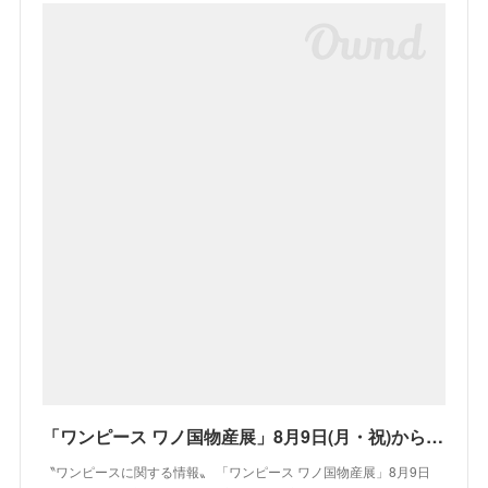
「ワンピース ワノ国物産展」8月9日(月・祝)から東京駅での期間限定開催が決定！イベント情報をお届け！ | ニュース | ONE PIECE.com（ワンピース ドットコム）
〝ワンピースに関する情報〟 「ワンピース ワノ国物産展」8月9日