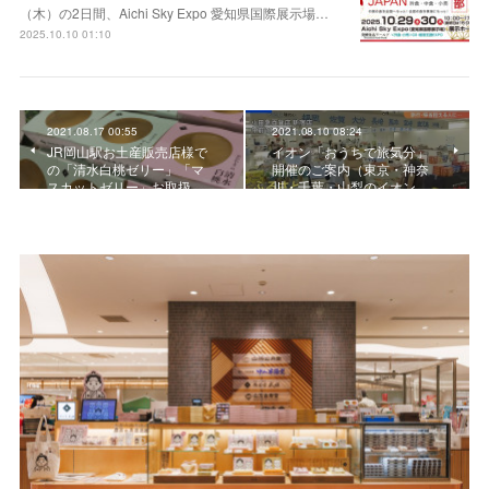
（木）の2日間、Aichi Sky Expo 愛知県国際展示場…
2025.10.10 01:10
2021.08.17 00:55
2021.08.10 08:24
JR岡山駅お土産販売店様で
イオン「おうちで旅気分」
の「清水白桃ゼリー」「マ
開催のご案内（東京・神奈
スカットゼリー」お取扱…
川・千葉・山梨のイオン…